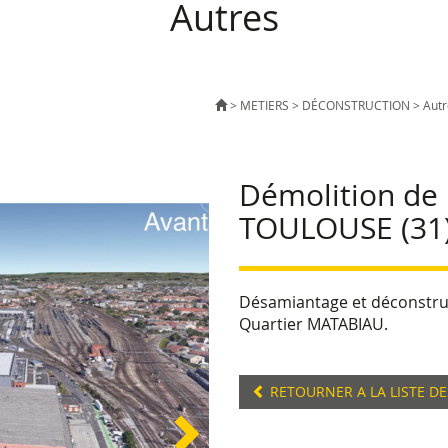
Autres
>
METIERS
>
DÉCONSTRUCTION
>
Autr
Démolition de
TOULOUSE (31)
Désamiantage et déconstruc
Quartier MATABIAU.
RETOURNER A LA LISTE DE