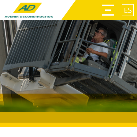
Afficher
le
ES
menu