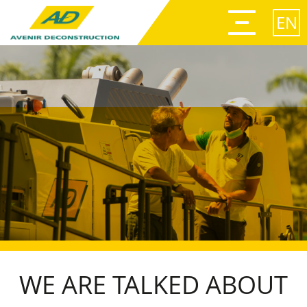
Afficher
le
EN
menu
WE ARE TALKED ABOUT