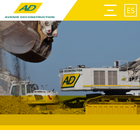
Afficher
le
ES
menu